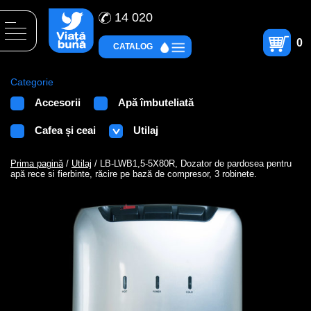
14 020
0
CATALOG
Categorie
Accesorii
Apă îmbuteliată
Cafea și ceai
Utilaj
Prima pagină
/
Utilaj
/ LB-LWB1,5-5X80R, Dozator de pardosea pentru
apă rece si fierbinte, răcire pe bază de compresor, 3 robinete.