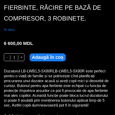
FIERBINTE, RĂCIRE PE BAZĂ DE
COMPRESOR, 3 ROBINETE.
în stoc
6 600,00
MDL
Adaugă în coș
Cantitate LB-LWB1,5-5X80R, Dozator de pardosea pentru apă rece si
-
+
Dozatorul LB-LWB1,5-5X80RLB-LWB1,5-5X80R este perfect
pentru o viață de familie și se potrivește cînd planificați
procurarea unui dozator acasă și aveți copii mici și deosebit de
curioși. Butonul pentru apa fierbinte este echipat cu funcția de
protecție împotriva arsurilor ce pot fi provocate de apa fierbinte
mai ales copiilor. Această funcție poate bloca lucrul dozatorului
și poate fi anulată prin menținerea butonului apăsat timp de 5
sec. Astfel copiii dumneavoastră pot fi în sigurantă!