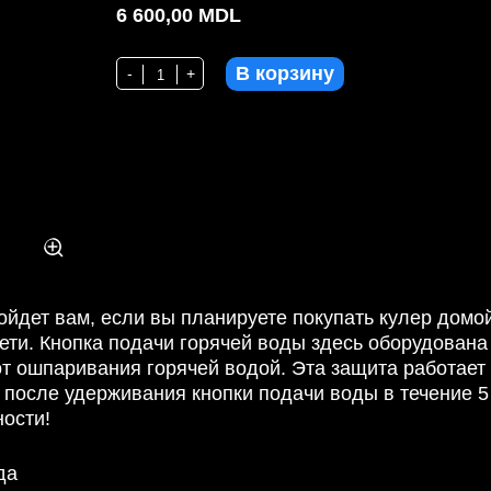
6 600,00
MDL
В корзину
Количество LB-LWB1.5-5x80R, Кулер для воды с 
-
+
йдет вам, если вы планируете покупать кулер домой
ети. Кнопка подачи горячей воды здесь оборудована
т ошпаривания горячей водой. Эта защита работает
 после удерживания кнопки подачи воды в течение 5
ности!
да