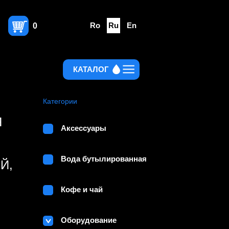
Ro
Ru
En
0
КАТАЛОГ
Категории
Я
Аксессуары
Вода бутылированная
Й,
Кофе и чай
Оборудование