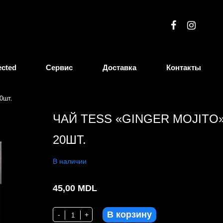
ected
Сервис
Доставка
Контакты
0шт.
ЧАЙ TESS «GINGER MOJITO
20ШТ.
В наличии
45,00
MDL
В корзину
Количество Чай TESS "Ginger Mojito" 20шт.
-
+