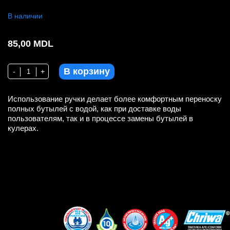
В наличии
85,00
MDL
В корзину
Количество Ручка пластиковая для переноса бутылей 19L
-
+
Использование ручки делает более комфортным переноску
полных бутылей с водой, как при доставке воды
пользователям, так и в процессе замены бутылей в
кулерах.