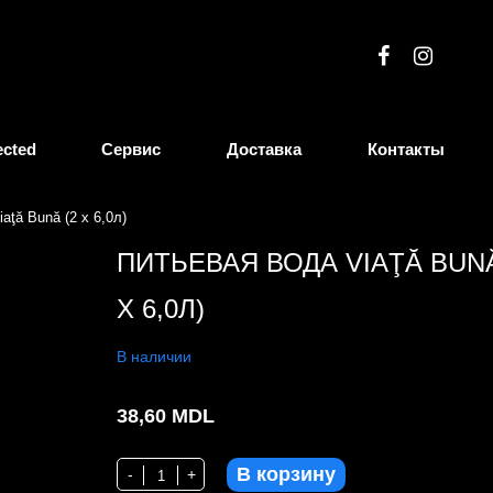
ected
Сервис
Доставка
Контакты
aţă Bună (2 x 6,0л)
ПИТЬЕВАЯ ВОДА VIAŢĂ BUNĂ
X 6,0Л)
В наличии
38,60
MDL
В корзину
Количество Питьевая вода Viaţă Bună (2 x 6,0л)
-
+