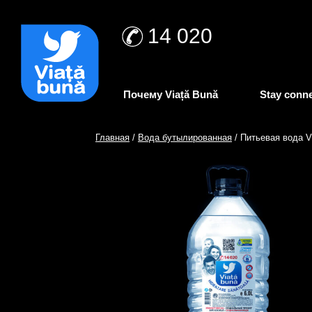
14 020
Почему Viață Bună
Stay conn
Главная
/
Вода бутылированная
/ Питьевая вода Vi