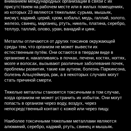
вниманием международных организаций в связи с их
присутствием на рабочем месте или в жилых помещениях,
из которых 23 являются тяжелыми: сурьма, мышьяк,
висмут, кадмий, церий, хром, кобальт, медь, галлий, золото,
железо, свинец, марганец, ртуть, никель, платина, серебро,
теллур, таллий, олово, уран, ванадий и цинк.
Металлы отличаются от других токсинов окружающей
среды тем, что организм не может вывести их
естественным путём. Они остаются в твердом виде в
организме и, накапливаясь в почках, печени, костях, ногтях,
мозге и волосах, вызывают различные заболевания почек,
проблемы развития, такие как аутизм, болезнь Паркинсона,
болезнь Альцгеймера, рак, а в некоторых случаях могут
стать причиной смерти.
Тяжелые металлы становятся токсичными в том случае,
когда организм не может устранить их избыток. Они могут
попасть в организм через воду, воздух, через
непосредственный контакт с кожей или через пищу.
Наиболее токсичными тяжелыми металлами являются
алюминий, серебро, кадмий, ртуть, свинец и мышьяк.