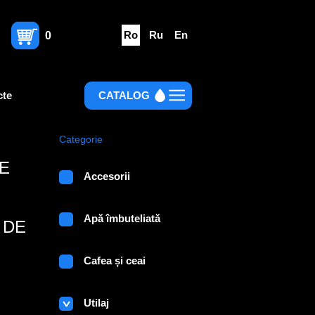
Ro
Ru
En
0
cte
CATALOG
Categorie
DE
Accesorii
Apă îmbuteliată
 DE
Cafea și ceai
Utilaj