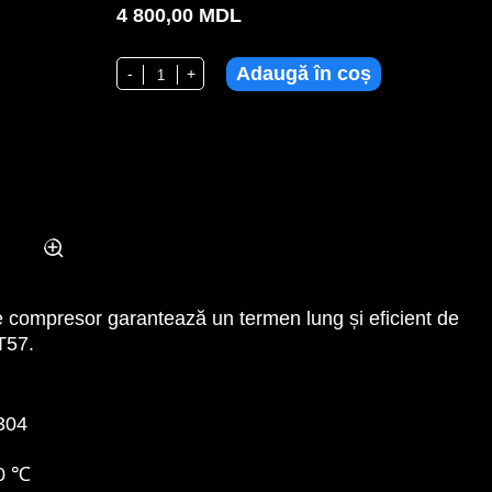
4 800,00
MDL
Adaugă în coș
Cantitate LB-TWB1,5-5T57, Dozator de masă pentru ap
-
+
e compresor garantează un termen lung și eficient de
T57.
S304
-10 ℃