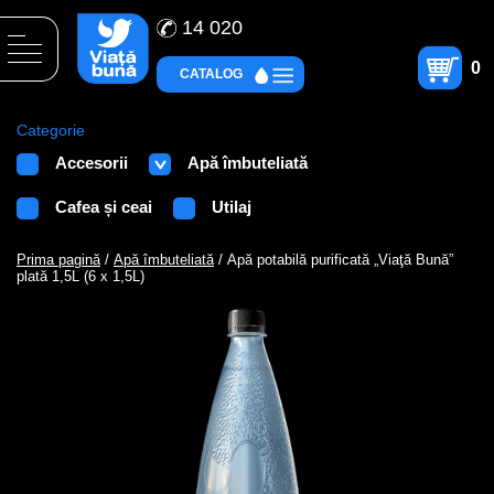
14 020
0
CATALOG
Categorie
Accesorii
Apă îmbuteliată
Cafea și ceai
Utilaj
Prima pagină
/
Apă îmbuteliată
/ Apă potabilă purificată „Viaţă Bună”
plată 1,5L (6 x 1,5L)