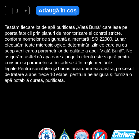
Adaugă în coș
Cantitate Apă potabilă purificată „Viaţă Bună” plată 1,5L (6 x 1,5L)
-
+
Testăm fiecare lot de apă purificată „Viață Bună” care iese pe
poarta fabricii prin planuri de monitorizare si control stricte,
conform normelor de siguranță alimentară ISO 22000. Lunar
efectuăm teste microbiologice, determinări zilnice care au ca
scop verificarea parametrilor de calitate a apei „Viață Bună”. Ne
asigurăm astfel că apa care ajunge la clienți este sigură pentru
consum si parametrii se încadrează în reglementările
legale.Pentru sănătatea și bunăstarea dumneavoastră, procesul
de tratare a apei trece 10 etape, pentru a ne asigura şi furniza o
apă potabilă curată, purificată.