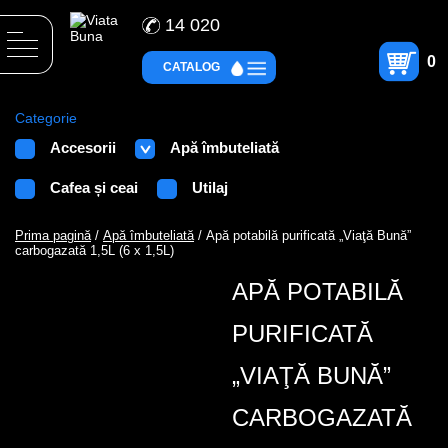
14 020
0
CATALOG
Categorie
Accesorii
Apă îmbuteliată
Cafea și ceai
Utilaj
Prima pagină
/
Apă îmbuteliată
/ Apă potabilă purificată „Viaţă Bună”
carbogazată 1,5L (6 x 1,5L)
APĂ POTABILĂ
PURIFICATĂ
„VIAŢĂ BUNĂ”
CARBOGAZATĂ