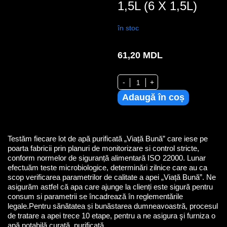
1,5L (6 X 1,5L)
în stoc
61,20
MDL
Cantitate Apă potabilă purificată
-
+
Adaugă în coș
Testăm fiecare lot de apă purificată „Viață Bună” care iese pe
poarta fabricii prin planuri de monitorizare si control stricte,
conform normelor de siguranță alimentară ISO 22000. Lunar
efectuăm teste microbiologice, determinări zilnice care au ca
scop verificarea parametrilor de calitate a apei „Viață Bună”. Ne
asigurăm astfel că apa care ajunge la clienți este sigură pentru
consum si parametrii se încadrează în reglementările
legale.Pentru sănătatea și bunăstarea dumneavoastră, procesul
de tratare a apei trece 10 etape, pentru a ne asigura şi furniza o
apă potabilă curată, purificată.