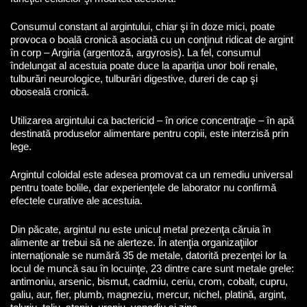
Consumul constant al argintului, chiar şi în doze mici, poate
provoca o boală cronică asociată cu un conţinut ridicat de argint
în corp – Argiria (argentoză, argyrosis). La fel, consumul
îndelungat al acestuia poate duce la apariţia unor boli renale,
tulburări neurologice, tulburări digestive, dureri de cap şi
oboseală cronică.
Utilizarea argintului ca bactericid – în orice concentraţie – în apă
destinată produselor alimentare pentru copii, este interzisă prin
lege.
Argintul coloidal este adesea promovat ca un remediu universal
pentru toate bolile, dar experienţele de laborator nu confirmă
efectele curative ale acestuia.
Din păcate, argintul nu este unicul metal prezenţa căruia în
alimente ar trebui să ne alerteze. În atenţia organizaţiilor
internaţionale se numără 35 de metale, datorită prezenţei lor la
locul de muncă sau în locuinţe, 23 dintre care sunt metale grele:
antimoniu, arsenic, bismut, cadmiu, ceriu, crom, cobalt, cupru,
galiu, aur, fier, plumb, magneziu, mercur, nichel, platină, argint,