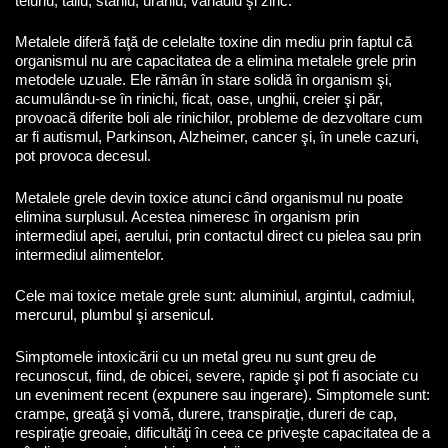
teluriu, taliu, staniu, uraniu, vanadiu şi zinc.
Metalele diferă faţă de celelalte toxine din mediu prin faptul că
organismul nu are capacitatea de a elimina metalele grele prin
metodele uzuale. Ele rămân în stare solidă în organism şi,
acumulându-se în rinichi, ficat, oase, unghii, creier şi păr,
provoacă diferite boli ale rinichilor, probleme de dezvoltare cum
ar fi autismul, Parkinson, Alzheimer, cancer şi, în unele cazuri,
pot provoca decesul.
Metalele grele devin toxice atunci când organismul nu poate
elimina surplusul. Acestea nimeresc în organism prin
intermediul apei, aerului, prin contactul direct cu pielea sau prin
intermediul alimentelor.
Cele mai toxice metale grele sunt: aluminiul, argintul, cadmiul,
mercurul, plumbul şi arsenicul.
Simptomele intoxicării cu un metal greu nu sunt greu de
recunoscut, fiind, de obicei, severe, rapide şi pot fi asociate cu
un eveniment recent (expunere sau ingerare). Simptomele sunt:
crampe, greaţă şi vomă, durere, transpiraţie, dureri de cap,
respiraţie greoaie, dificultăţi în ceea ce priveşte capacitatea de a